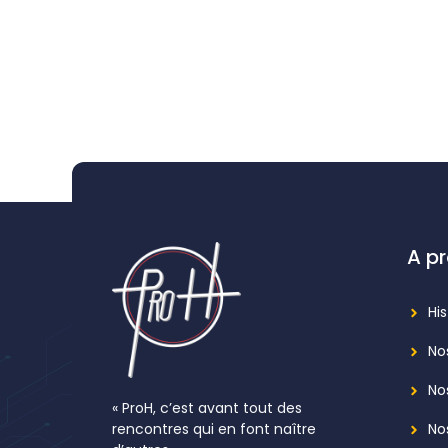
A p
Hi
No
No
« ProH, c’est avant tout des
rencontres qui en font naître
No