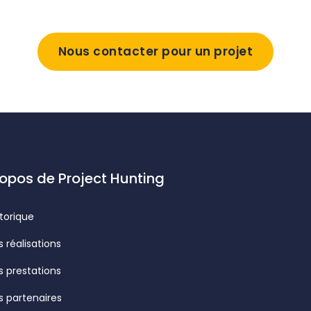
Nous contacter pour un projet
ropos de Project Hunting
storique
s réalisations
s prestations
s p
artenaires